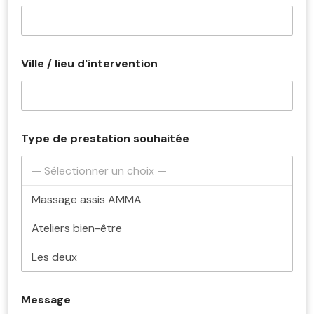
l
a
r
i
é
Ville / lieu d'intervention
s
p
r
e
s
t
Type de prestation souhaitée
a
t
i
o
n
N
o
m
Message