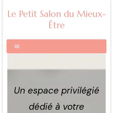
Le Petit Salon du Mieux-
Être
Un espace privilégié
dédié à votre